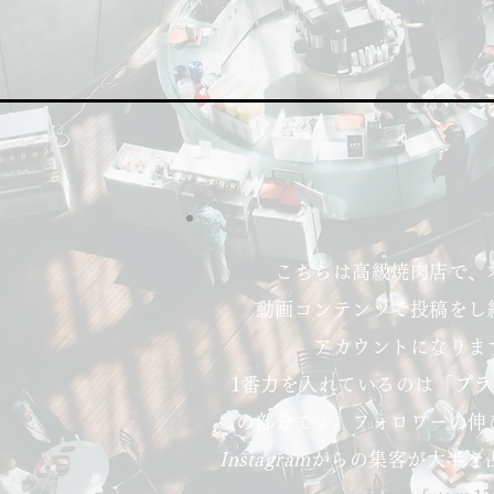
こちらは高級焼肉店で、
動画コンテンツで投稿をし
アカウントになりま
1番力を入れているのは「
ブラ
の部分です。フォロワーの伸
Instagram
からの集客が大半を