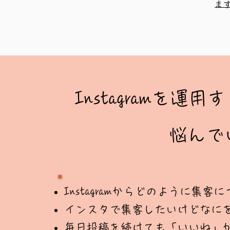
ま
Instagramを
悩んで
Instagramからどのように集
インスタで集客したいけどなに
毎日投稿を続けても「いいね」