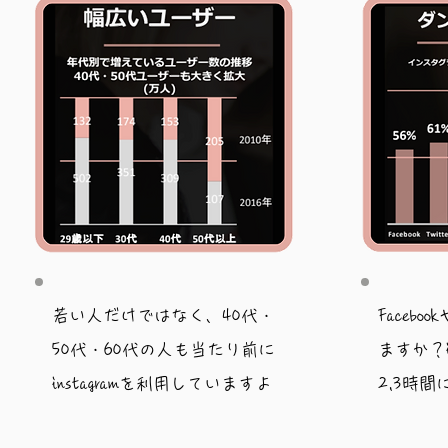
若い人だけではなく、40代・
Facebo
50代・60代の人も当たり前に
ますか？i
instagramを利用していますよ
2,3時