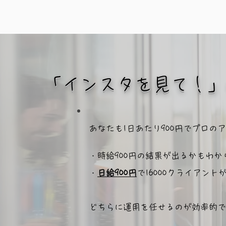
​「インスタを見て！
あなたも1日あたり900円でプロ
・時給900円の結果が出るかもわ
・
日給900円
で16000クライアン
​どちらに運用を任せるのが効率的